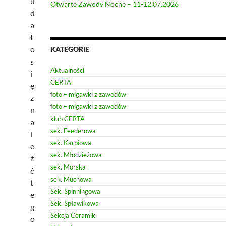
u
Otwarte Zawody Nocne – 11-12.07.2026
d
a
ł
o
KATEGORIE
s
Aktualności
i
CERTA
ę
foto – migawki z zawodów
z
foto – migawki z zawodów
n
klub CERTA
a
sek. Feederowa
l
sek. Karpiowa
e
sek. Młodzieżowa
ź
sek. Morska
ć
sek. Muchowa
t
Sek. Spinningowa
e
Sek. Spławikowa
g
Sekcja Ceramik
o