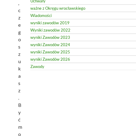
Uchwały
,
ważne z Okręgu wrocławskiego
c
Wiadomości
z
wyniki zawodów 2019
e
Wyniki zawodów 2022
g
wyniki Zawodów 2023
o
wyniki Zawodów 2024
s
wyniki Zawodów 2025
z
wyniki Zawodów 2026
u
Zawody
k
a
s
z
.
B
y
ć
m
o