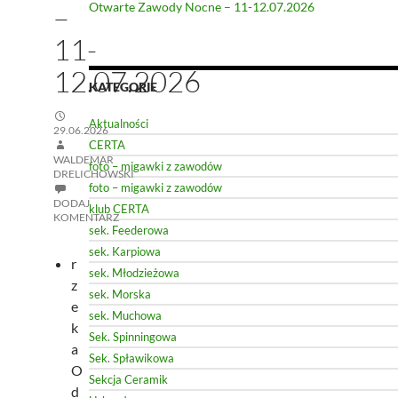
–
Otwarte Zawody Nocne – 11-12.07.2026
11-
12.07.2026
KATEGORIE
Aktualności
29.06.2026
CERTA
WALDEMAR
foto – migawki z zawodów
DRELICHOWSKI
foto – migawki z zawodów
DODAJ
klub CERTA
KOMENTARZ
sek. Feederowa
sek. Karpiowa
r
sek. Młodzieżowa
z
sek. Morska
e
sek. Muchowa
k
Sek. Spinningowa
a
Sek. Spławikowa
O
Sekcja Ceramik
d