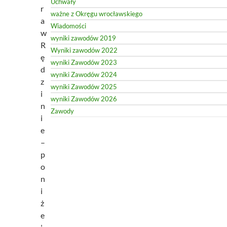
Uchwały
r
ważne z Okręgu wrocławskiego
a
Wiadomości
w
wyniki zawodów 2019
R
Wyniki zawodów 2022
ę
wyniki Zawodów 2023
d
wyniki Zawodów 2024
z
wyniki Zawodów 2025
i
wyniki Zawodów 2026
n
Zawody
i
e
–
p
o
n
i
ż
e