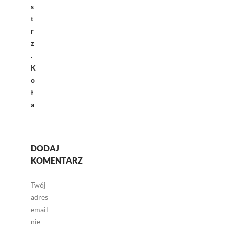
s
t
r
z
.
K
o
ł
a
DODAJ
KOMENTARZ
Twój
adres
email
nie