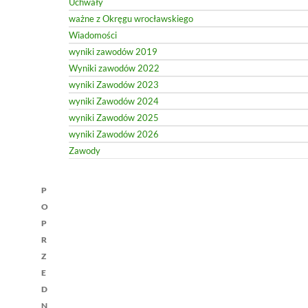
Uchwały
ważne z Okręgu wrocławskiego
Wiadomości
wyniki zawodów 2019
Wyniki zawodów 2022
wyniki Zawodów 2023
wyniki Zawodów 2024
wyniki Zawodów 2025
wyniki Zawodów 2026
Zawody
Nawigacja
P
wpisu
O
P
R
Z
E
D
N