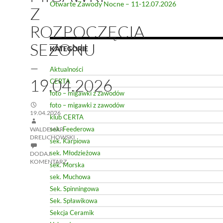
Otwarte Zawody Nocne – 11-12.07.2026
Z
ROZPOCZĘCIA
SEZONU
KATEGORIE
–
Aktualności
19.04.2026
CERTA
foto – migawki z zawodów
foto – migawki z zawodów
19.04.2026
klub CERTA
sek. Feederowa
WALDEMAR
DRELICHOWSKI
sek. Karpiowa
sek. Młodzieżowa
DODAJ
KOMENTARZ
sek. Morska
sek. Muchowa
Sek. Spinningowa
Sek. Spławikowa
Sekcja Ceramik